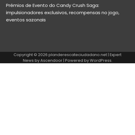
Prémios de Evento do Candy Crush Saga:
impulsionadores exclusivos, recompensas no jogo,
eventos sazonais
Copyright © 2026
planderescateciudadano.net
| Expert
News by
Ascendoor
| Powered by
WordPress
.