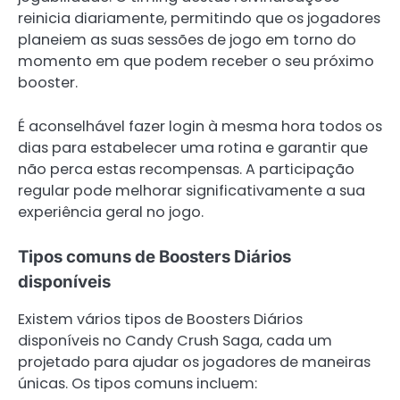
reinicia diariamente, permitindo que os jogadores
planeiem as suas sessões de jogo em torno do
momento em que podem receber o seu próximo
booster.
É aconselhável fazer login à mesma hora todos os
dias para estabelecer uma rotina e garantir que
não perca estas recompensas. A participação
regular pode melhorar significativamente a sua
experiência geral no jogo.
Tipos comuns de Boosters Diários
disponíveis
Existem vários tipos de Boosters Diários
disponíveis no Candy Crush Saga, cada um
projetado para ajudar os jogadores de maneiras
únicas. Os tipos comuns incluem: