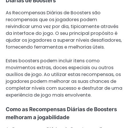
Diárias de Boosters
As Recompensas Diárias de Boosters são
recompensas que os jogadores podem
reivindicar uma vez por dia, tipicamente através
da interface do jogo. O seu principal propósito é
ajudar os jogadores a superar níveis desafiadores,
fornecendo ferramentas e melhorias úteis.
Estes boosters podem incluir itens como
movimentos extras, doces especiais ou outros
auxílios de jogo. Ao utilizar estas recompensas, os
jogadores podem melhorar as suas chances de
completar níveis com sucesso e desfrutar de uma
experiência de jogo mais envolvente.
Como as Recompensas Diárias de Boosters
melhoram a jogabilidade