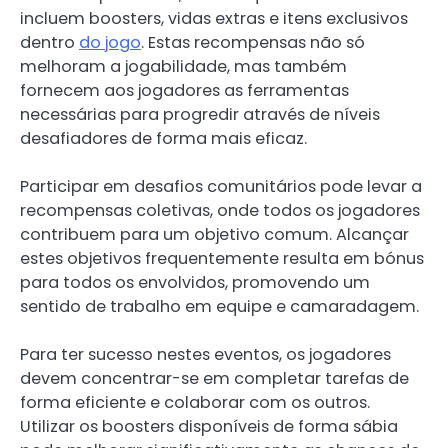
incluem boosters, vidas extras e itens exclusivos
dentro
do jogo
. Estas recompensas não só
melhoram a jogabilidade, mas também
fornecem aos jogadores as ferramentas
necessárias para progredir através de níveis
desafiadores de forma mais eficaz.
Participar em desafios comunitários pode levar a
recompensas coletivas, onde todos os jogadores
contribuem para um objetivo comum. Alcançar
estes objetivos frequentemente resulta em bónus
para todos os envolvidos, promovendo um
sentido de trabalho em equipe e camaradagem.
Para ter sucesso nestes eventos, os jogadores
devem concentrar-se em completar tarefas de
forma eficiente e colaborar com os outros.
Utilizar os boosters disponíveis de forma sábia