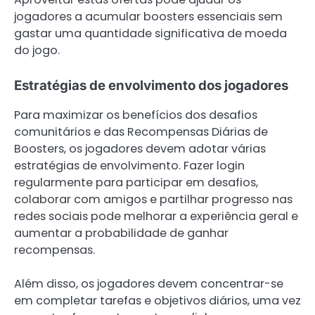
jogadores a acumular boosters essenciais sem
gastar uma quantidade significativa de moeda
do jogo.
Estratégias de envolvimento dos jogadores
Para maximizar os benefícios dos desafios
comunitários e das Recompensas Diárias de
Boosters, os jogadores devem adotar várias
estratégias de envolvimento. Fazer login
regularmente para participar em desafios,
colaborar com amigos e partilhar progresso nas
redes sociais pode melhorar a experiência geral e
aumentar a probabilidade de ganhar
recompensas.
Além disso, os jogadores devem concentrar-se
em completar tarefas e objetivos diários, uma vez