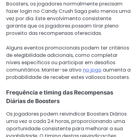
Boosters, os jogadores normalmente precisam
fazer login no Candy Crush Saga pelo menos uma
vez por dia. Este envolvimento consistente
garante que os jogadores possam tirar pleno
proveito das recompensas oferecidas.
Alguns eventos promocionais podem ter critérios
de elegibilidade adicionais, como completar
níveis específicos ou participar em desafios
comunitários. Manter-se ativo
no jogo
aumenta a
probabilidade de receber estes valiosos boosters.
Frequência e timing das Recompensas
Diárias de Boosters
Os jogadores podem reivindicar Boosters Diários
uma vez a cada 24 horas, proporcionando uma
oportunidade consistente para melhorar a sua
jogabilidade. O timing destas reivindicações