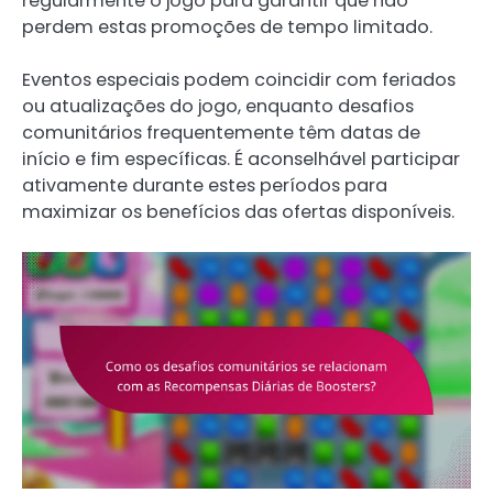
regularmente o jogo para garantir que não
perdem estas promoções de tempo limitado.
Eventos especiais podem coincidir com feriados
ou atualizações do jogo, enquanto desafios
comunitários frequentemente têm datas de
início e fim específicas. É aconselhável participar
ativamente durante estes períodos para
maximizar os benefícios das ofertas disponíveis.