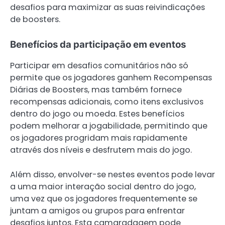
desafios para maximizar as suas reivindicações
de boosters.
Benefícios da participação em eventos
Participar em desafios comunitários não só
permite que os jogadores ganhem Recompensas
Diárias de Boosters, mas também fornece
recompensas adicionais, como itens exclusivos
dentro do jogo ou moeda. Estes benefícios
podem melhorar a jogabilidade, permitindo que
os jogadores progridam mais rapidamente
através dos níveis e desfrutem mais do jogo.
Além disso, envolver-se nestes eventos pode levar
a uma maior interação social dentro do jogo,
uma vez que os jogadores frequentemente se
juntam a amigos ou grupos para enfrentar
desafios juntos. Esta camaradagem pode