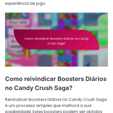
experiência de jogo.
Como reivindicar Boosters Diários
no Candy Crush Saga?
Reivindicar Boosters Diários no Candy Crush Saga
é um processo simples que melhora a sua
jogabilidade. Estes boosters podem ser obtidos