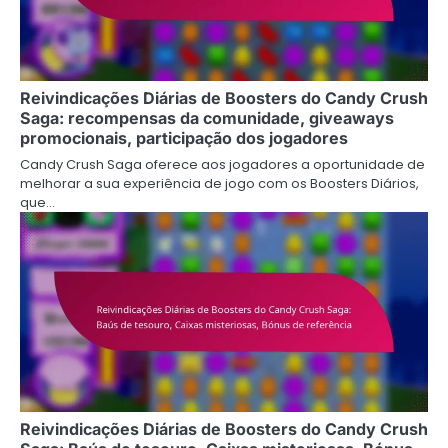
Reivindicações Diárias de Boosters do Candy Crush
Saga: recompensas da comunidade, giveaways
promocionais, participação dos jogadores
Candy Crush Saga oferece aos jogadores a oportunidade de
melhorar a sua experiência de jogo com os Boosters Diários,
que…
Reivindicações Diárias de Boosters do Candy Crush