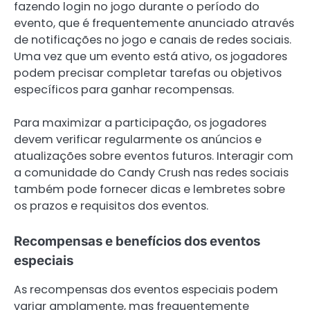
fazendo login no jogo durante o período do
evento, que é frequentemente anunciado através
de notificações no jogo e canais de redes sociais.
Uma vez que um evento está ativo, os jogadores
podem precisar completar tarefas ou objetivos
específicos para ganhar recompensas.
Para maximizar a participação, os jogadores
devem verificar regularmente os anúncios e
atualizações sobre eventos futuros. Interagir com
a comunidade do Candy Crush nas redes sociais
também pode fornecer dicas e lembretes sobre
os prazos e requisitos dos eventos.
Recompensas e benefícios dos eventos
especiais
As recompensas dos eventos especiais podem
variar amplamente, mas frequentemente