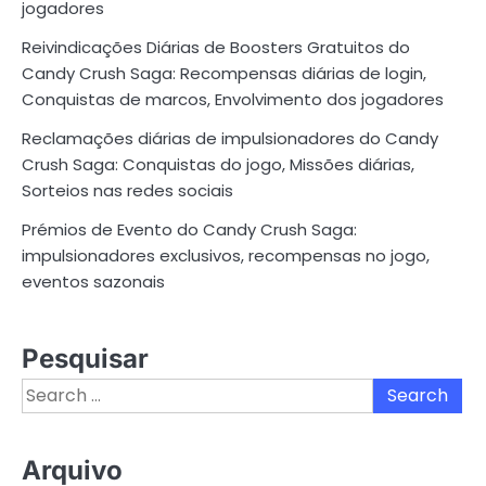
jogadores
Reivindicações Diárias de Boosters Gratuitos do
Candy Crush Saga: Recompensas diárias de login,
Conquistas de marcos, Envolvimento dos jogadores
Reclamações diárias de impulsionadores do Candy
Crush Saga: Conquistas do jogo, Missões diárias,
Sorteios nas redes sociais
Prémios de Evento do Candy Crush Saga:
impulsionadores exclusivos, recompensas no jogo,
eventos sazonais
Pesquisar
Search
for:
Arquivo