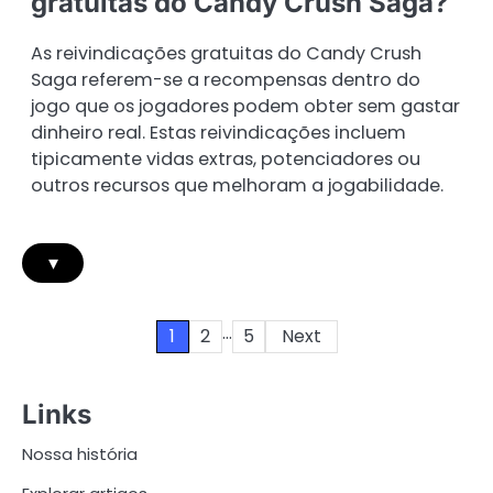
gratuitas do Candy Crush Saga?
As reivindicações gratuitas do Candy Crush
Saga referem-se a recompensas dentro do
jogo que os jogadores podem obter sem gastar
dinheiro real. Estas reivindicações incluem
tipicamente vidas extras, potenciadores ou
outros recursos que melhoram a jogabilidade.
▾
…
Posts
1
2
5
Next
pagination
Links
Nossa história