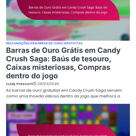
RECLAMAÇÕES DE BARRAS DE OURO GRATUITAS
Barras de Ouro Grátis em Candy
Crush Saga: Baús de tesouro,
Caixas misteriosas, Compras
dentro do jogo
by
Lily Prescott
09/03/2026
As barras de ouro gratuitas em Candy Crush Saga servem
como uma moeda valiosa dentro do jogo que melhora a…