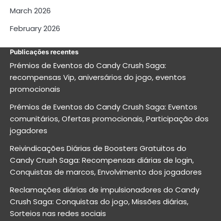
March 2026
February 2026
Publicações recentes
Prémios de Eventos do Candy Crush Saga:
recompensas Vip, aniversários do jogo, eventos
promocionais
Prémios de Eventos do Candy Crush Saga: Eventos
comunitários, Ofertas promocionais, Participação dos
jogadores
Reivindicações Diárias de Boosters Gratuitos do
Candy Crush Saga: Recompensas diárias de login,
Conquistas de marcos, Envolvimento dos jogadores
Reclamações diárias de impulsionadores do Candy
Crush Saga: Conquistas do jogo, Missões diárias,
Sorteios nas redes sociais